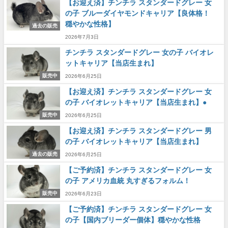
【お迎え済】チンチラ スタンダードグレー 女
の子 ブルーダイヤモンドキャリア【良体格！
穏やかな性格】
過去の販売
2026年7月3日
チンチラ スタンダードグレー 女の子 バイオレ
ットキャリア【当店生まれ】
販売中
2026年6月25日
【お迎え済】チンチラ スタンダードグレー 女
の子 バイオレットキャリア【当店生まれ】●
販売中
2026年6月25日
【お迎え済】チンチラ スタンダードグレー 男
の子 バイオレットキャリア【当店生まれ】
過去の販売
2026年6月25日
【ご予約済】チンチラ スタンダードグレー 女
の子 アメリカ血統 丸すぎるフォルム！
販売中
2026年6月23日
【ご予約済】チンチラ スタンダードグレー 女
の子【国内ブリーダー個体】穏やかな性格