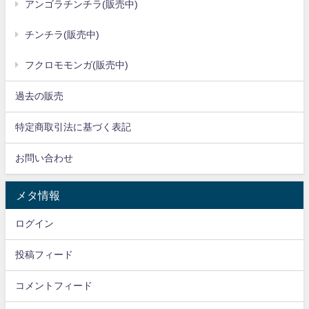
アンゴラチンチラ(販売中)
チンチラ(販売中)
フクロモモンガ(販売中)
過去の販売
特定商取引法に基づく表記
お問い合わせ
メタ情報
ログイン
投稿フィード
コメントフィード