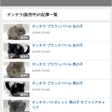
チンチラ(販売中)の記事一覧
チンチラ ブラウンパール 女の子
2026年7月18日
販売中
チンチラ ブラックパール 女の子
2026年7月18日
販売中
チンチラ ブラウンパール 男の子
2026年7月18日
販売中
チンチラ ブラックパール 男の子
2026年7月18日
販売中
チンチラ バイオレット 男の子 サファイアキャ
リア