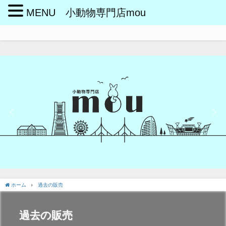
MENU 小動物専門店mou
ホーム
過去の販売
過去の販売