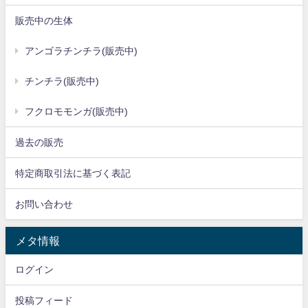
販売中の生体
アンゴラチンチラ(販売中)
チンチラ(販売中)
フクロモモンガ(販売中)
過去の販売
特定商取引法に基づく表記
お問い合わせ
メタ情報
ログイン
投稿フィード