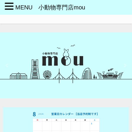
MENU 小動物専門店mou