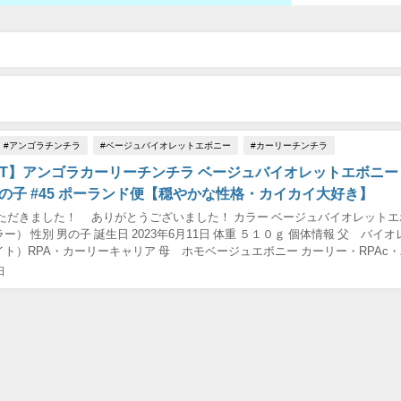
#アンゴラチンチラ
#ベージュバイオレットエボニー
#カーリーチンチラ
OUT】アンゴラカーリーチンチラ ベージュバイオレットエボニー
男の子 #45 ポーランド便【穏やかな性格・カイカイ大好き】
いただきました！ ありがとうございました！ カラー ベージュバイオレットエ
） 性別 男の子 誕生日 2023年6月11日 体重 ５１０ｇ 個体情報 父 バイ
ト）RPA・カーリーキャリア 母 ホモベージュエボニー カーリー・RPAc
ア 【父方】 ...
日