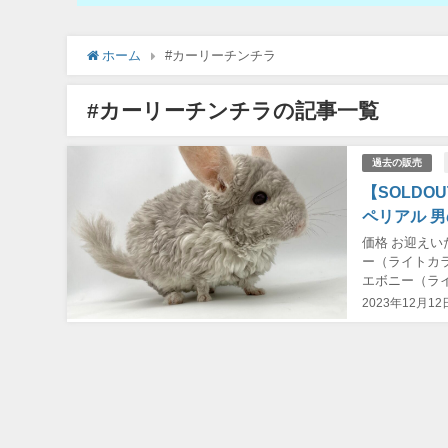
ホーム
#カーリーチンチラ
#カーリーチンチラの記事一覧
過去の販売
【SOLD
ペリアル 
価格 お迎え
ー（ライトカラー
エボニー（ライ
オレットキャリ
2023年12月12