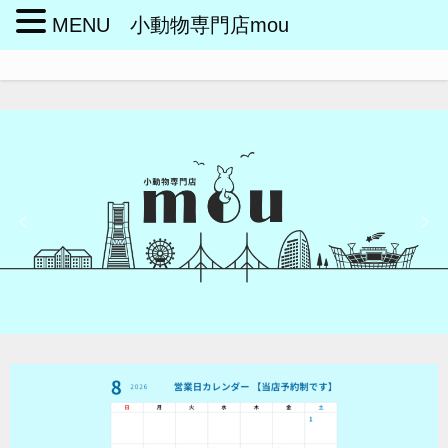
MENU 小動物専門店mou