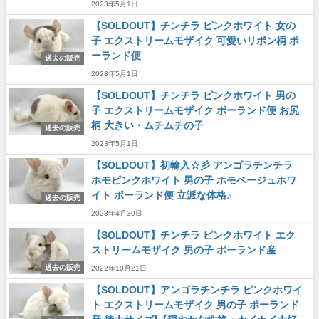
2023年5月1日
【SOLDOUT】チンチラ ピンクホワイト 女の
子 エクストリームモザイク 可愛いリボン柄 ポ
ーランド便
過去の販売
2023年5月1日
【SOLDOUT】チンチラ ピンクホワイト 男の
子 エクストリームモザイク ポーランド便 お尻
柄 大きい・ムチムチの子
過去の販売
2023年5月1日
【SOLDOUT】初輸入☆彡 アンゴラチンチラ
ホモピンクホワイト 男の子 ホモベージュホワ
イト ポーランド便 立派な体格♪
過去の販売
2023年4月30日
【SOLDOUT】チンチラ ピンクホワイト エク
ストリームモザイク 男の子 ポーランド産
過去の販売
2022年10月21日
【SOLDOUT】アンゴラチンチラ ピンクホワイ
ト エクストリームモザイク 男の子 ポーランド