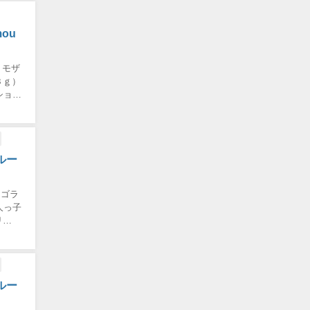
ou
トモザ
３ｇ）
ショー
ルー
ンゴラ
人っ子
リ
ルー