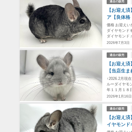
過去の販売
【お迎え済
ア【良体格
価格 お迎え
ダイヤモンドキ
ダイヤモンド 
腔内検査・検便済
2026年7月3日
過去の販売
【お迎え済
【当店生ま
↑2026.2
ルーダイヤモン
年１１月１８日
ー・アンゴラキ
2026年1月16日
過去の販売
【お迎え済
イヤモンド