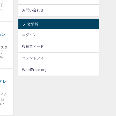
ンゴラ
双子
お問い合わせ
タンダ
メタ情報
モン
ログイン
投稿フィード
 スタ
 双子
ルー
コメントフィード
WordPress.org
オレ
ザイク
２７日
ワイト