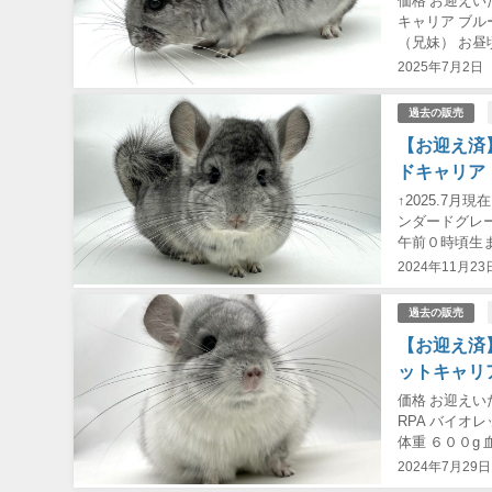
価格 お迎えい
キャリア ブル
（兄妹） お昼
ードグレー・ア
2025年7月2日
過去の販売
【お迎え済
ドキャリア
↑2025.7月
ンダードグレー
午前０時頃生ま
ダイヤモンドキ
2024年11月23
過去の販売
【お迎え済
ットキャリ
価格 お迎えい
RPA バイオ
体重 ６００g
バイオレット・
2024年7月29日