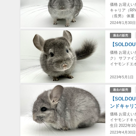
価格 お迎えい
キャリア（RP
（長男） 体重
イヤモンドキャ
2024年1月30日
過去の販売
【SOLDO
価格 お迎えい
ク） サファイア
イヤモンドエ
ルーダイヤモンド
2023年5月1日
過去の販売
【SOLDO
ンドキャリ
価格 お迎えい
イヤモンドキャ
生日 2022年
ーRPAc 【...
2023年4月30日