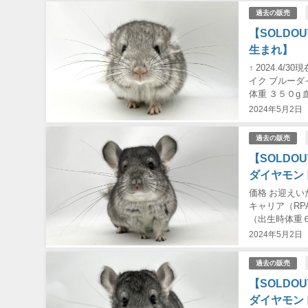
過去の販売
【SOLDO
生まれ】
↑ 2024.
イク ブルーダ
体重 ３５０
1st Show...
2024年5月2日
過去の販売
【SOLDO
ダイヤモン
価格 お迎えい
キャリア（RP
（出生時体重６
ア）・ブルーダ
2024年5月2日
過去の販売
【SOLDO
ダイヤモン