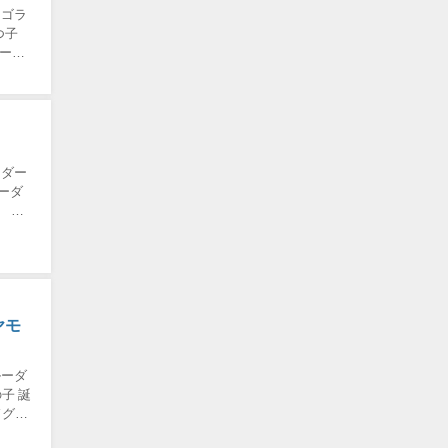
ンゴラ
つ子
ルーダ
（ダー
ルーダ
 ブ
ヤモ
ルーダ
子 誕
ドグレ