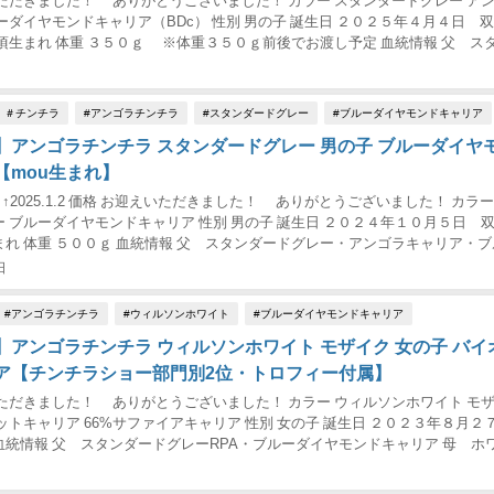
ただきました！ ありがとうございました！ カラー スタンダードグレー ア
ーダイヤモンドキャリア（BDc） 性別 男の子 誕生日 ２０２５年４月４日 
頃生まれ 体重 ３５０ｇ ※体重３５０ｇ前後でお渡し予定 血統情報 父 ス
ンゴラキャリア・ブルー...
＃チンチラ
#アンゴラチンチラ
#スタンダードグレー
#ブルーダイヤモンドキャリア
】アンゴラチンチラ スタンダードグレー 男の子 ブルーダイヤ
【mou生まれ】
現在 ↑2025.1.2 価格 お迎えいただきました！ ありがとうございました！ カラー
 ブルーダイヤモンドキャリア 性別 男の子 誕生日 ２０２４年１０月５日
れ 体重 ５００ｇ 血統情報 父 スタンダードグレー・アンゴラキャリア・ブ
ャリア...
日
#アンゴラチンチラ
#ウィルソンホワイト
#ブルーダイヤモンドキャリア
】アンゴラチンチラ ウィルソンホワイト モザイク 女の子 バイ
ア【チンチラショー部門別2位・トロフィー付属】
ただきました！ ありがとうございました！ カラー ウィルソンホワイト モ
レットキャリア 66%サファイアキャリア 性別 女の子 誕生日 ２０２３年８月
 血統情報 父 スタンダードグレーRPA・ブルーダイヤモンドキャリア 母 ホ
アンゴラキャ...