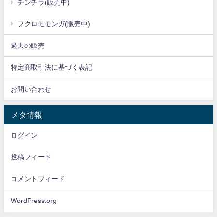
チンチラ(販売中)
フクロモモンガ(販売中)
過去の販売
特定商取引法に基づく表記
お問い合わせ
メタ情報
ログイン
投稿フィード
コメントフィード
WordPress.org