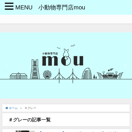
MENU 小動物専門店mou
ホーム
＃グレー
＃グレーの記事一覧