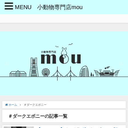
MENU 小動物専門店mou
ホーム
＃ダークエボニー
＃ダークエボニーの記事一覧