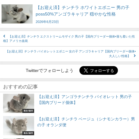
【お迎え済】チンチラ ホワイトエボニー 男の子
poss50%アンゴラキャリア 穏やかな性格
2026年6月23日
【お迎え済】チンチラ エクストリームモザイク 男の子【国内ブリーダー個体•落ち着いた性
格】アメリカ血統
【お迎え済】チンチラ バイオレットエボニー 女の子 アンゴラキャリア【国内ブリーダー個体•
大人しい性格】
Twitterでフォローしよう
おすすめの記事
【お迎え済】アンゴラチンチラ バイオレット 男の子
【国内ブリード個体】
過去の販売
【お迎え済】チンチラ ベージュ（シナモンカラー）男
の子 オランダ便
過去の販売