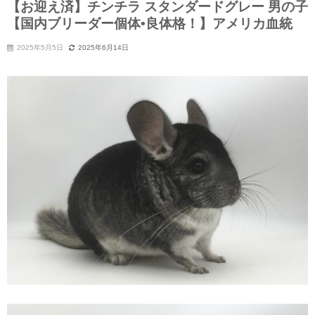
【お迎え済】チンチラ スタンダードグレー 男の子
【国内ブリーダー個体•良体格！】アメリカ血統
2025年5月5日
2025年6月14日