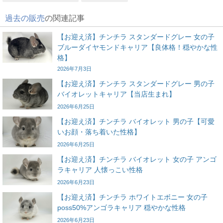
過去の販売
の関連記事
【お迎え済】チンチラ スタンダードグレー 女の子
ブルーダイヤモンドキャリア【良体格！穏やかな性
格】
2026年7月3日
【お迎え済】チンチラ スタンダードグレー 男の子
バイオレットキャリア【当店生まれ】
2026年6月25日
【お迎え済】チンチラ バイオレット 男の子【可愛
いお顔・落ち着いた性格】
2026年6月25日
【お迎え済】チンチラ バイオレット 女の子 アンゴ
ラキャリア 人懐っこい性格
2026年6月23日
【お迎え済】チンチラ ホワイトエボニー 女の子
poss50%アンゴラキャリア 穏やかな性格
2026年6月23日