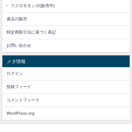
フクロモモンガ(販売中)
過去の販売
特定商取引法に基づく表記
お問い合わせ
メタ情報
ログイン
投稿フィード
コメントフィード
WordPress.org