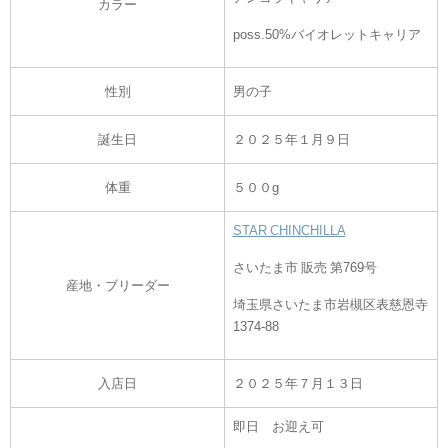
カラー
poss.50%バイオレットキャリア
性別
男の子
誕生日
２０２５年１月９日
体重
５００g
STAR CHINCHILLA
さいたま市 販売 第769号
産地・ブリーダー
埼玉県さいたま市岩槻区表慈恩寺
1374-88
入店日
２０２５年７月１３日
即日 お迎え可