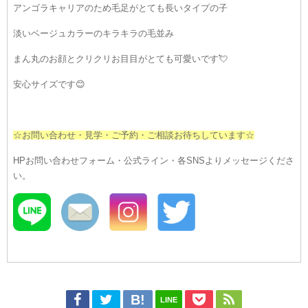
アンゴラキャリアのため毛足がとても長いタイプの子
淡いベージュカラーのキラキラの毛並み
まん丸のお顔とクリクリお目目がとても可愛いです💘
安心サイズです😊
☆お問い合わせ・見学・ご予約・ご相談お待ちしています☆
HPお問い合わせフォーム・公式ライン・各SNSよりメッセージくださ
い。
LINE