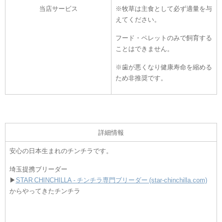
当店サービス
※牧草は主食として必ず適量を与
えてください。
フード・ペレットのみで飼育する
ことはできません。
※歯が悪くなり健康寿命を縮める
ため非推奨です。
詳細情報
安心の日本生まれのチンチラです。
埼玉提携ブリーダー
▶
STAR CHINCHILLA - チンチラ専門ブリーダー (star-chinchilla.com)
からやってきたチンチラ