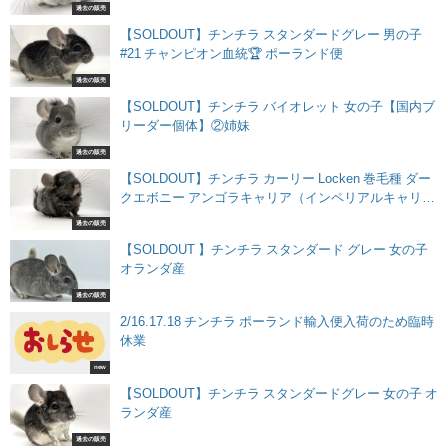
過去の販売
【SOLDOUT】チンチラ スタンダードグレー 男の子
#21 チャンピオン血統🏆 ポーランド便
過去の販売
【SOLDOUT】チンチラ バイオレット 女の子【国内ブ
リーダー個体】②姉妹
過去の販売
【SOLDOUT】チンチラ カーリー Locken 巻毛種 ダー
クエボニー アンゴラキャリア（インペリアルキャリ
ア）男の子 アメリカ産
過去の販売
【SOLDOUT 】チンチラ スタンダード グレー 女の子
オランダ産
過去の販売
2/16.17.18 チンチラ ポーランド輸入便入荷のため臨時
休業
new
【SOLDOUT】チンチラ スタンダードグレー 女の子 オ
ランダ産
過去の販売