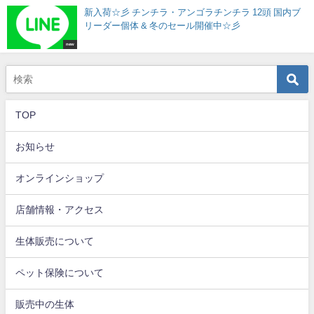
新入荷☆彡 チンチラ・アンゴラチンチラ 12頭 国内ブ
リーダー個体 & 冬のセール開催中☆彡
new
TOP
お知らせ
オンラインショップ
店舗情報・アクセス
生体販売について
ペット保険について
販売中の生体