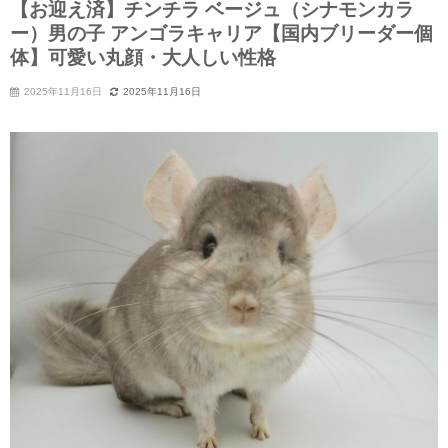
【お迎え済】チンチラ ベージュ（シナモンカラ
ー）男の子 アンゴラキャリア【国内ブリーダー個
体】可愛い丸顔・大人しい性格
2025年11月16日
2025年11月16日