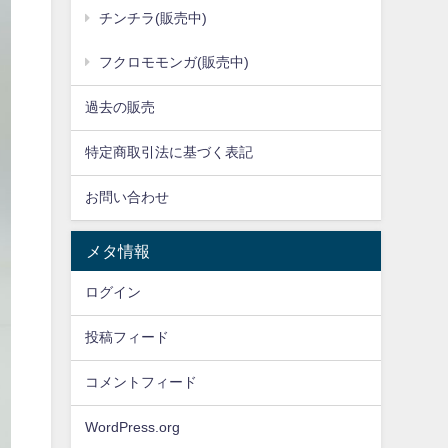
チンチラ(販売中)
フクロモモンガ(販売中)
過去の販売
特定商取引法に基づく表記
お問い合わせ
メタ情報
ログイン
投稿フィード
コメントフィード
WordPress.org