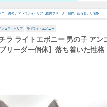
ボニー 男の子 アンゴラキャリア【国内ブリーダー個体】落ち着いた性格
アンゴラキャリア
#ライトエボニー
チラ ライトエボニー 男の子 アン
ブリーダー個体】落ち着いた性格
日