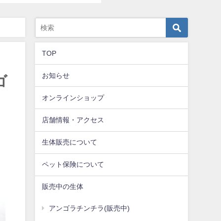
TOP
お知らせ
ゴ
オンラインショップ
店舗情報・アクセス
生体販売について
ペット保険について
販売中の生体
アンゴラチンチラ(販売中)