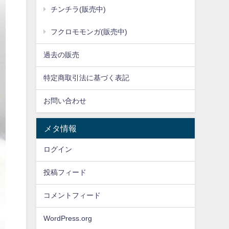
チンチラ(販売中)
フクロモモンガ(販売中)
過去の販売
特定商取引法に基づく表記
お問い合わせ
メタ情報
ログイン
投稿フィード
コメントフィード
WordPress.org