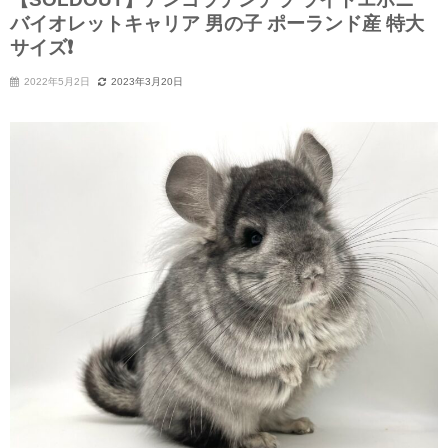
バイオレットキャリア 男の子 ポーランド産 特大
サイズ❗️
2022年5月2日
2023年3月20日