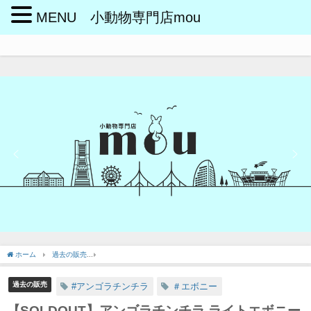
MENU 小動物専門店mou
ホーム
過去の販売
【SOLDOUT】アンゴラチンチラ ライトエボニー バイオレットキャ
過去の販売
#アンゴラチンチラ
＃エボニー
【SOLDOUT】アンゴラチンチラ ライトエボニー