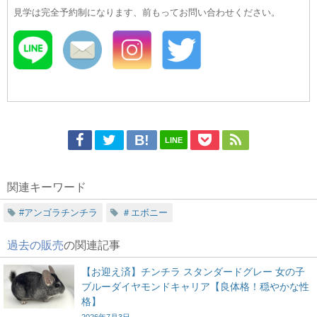
見学は完全予約制になります、前もってお問い合わせください。
LINE
関連キーワード
#アンゴラチンチラ
＃エボニー
過去の販売
の関連記事
【お迎え済】チンチラ スタンダードグレー 女の子
ブルーダイヤモンドキャリア【良体格！穏やかな性
格】
2026年7月3日