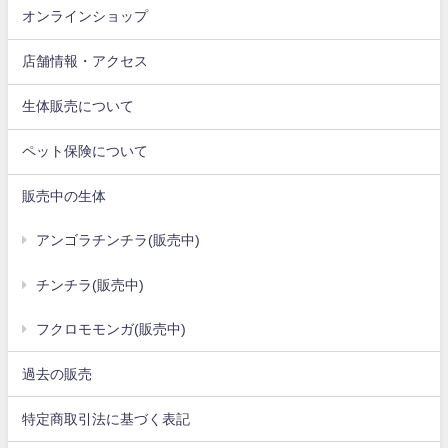
オンラインショップ
店舗情報・アクセス
生体販売について
ペット保険について
販売中の生体
アンゴラチンチラ(販売中)
チンチラ(販売中)
フクロモモンガ(販売中)
過去の販売
特定商取引法に基づく表記