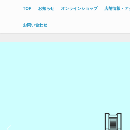
TOP
お知らせ
オンラインショップ
店舗情報・ア
お問い合わせ