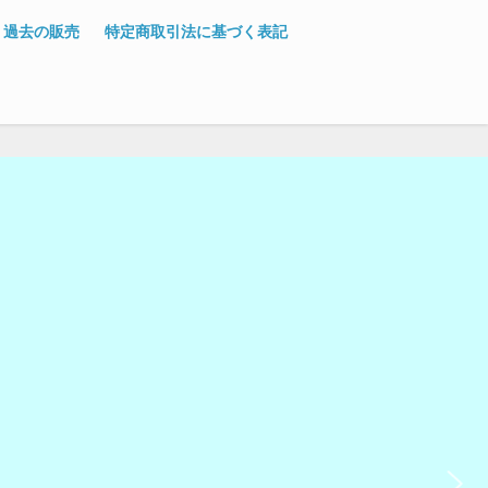
過去の販売
特定商取引法に基づく表記