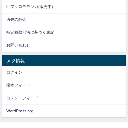
フクロモモンガ(販売中)
過去の販売
特定商取引法に基づく表記
お問い合わせ
メタ情報
ログイン
投稿フィード
コメントフィード
WordPress.org