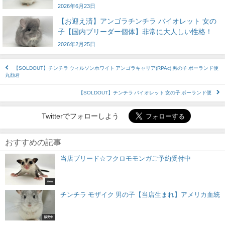
2026年6月23日
【お迎え済】アンゴラチンチラ バイオレット 女の
子【国内ブリーダー個体】非常に大人しい性格！
2026年2月25日
【SOLDOUT】チンチラ ウィルソンホワイト アンゴラキャリア(RPAc) 男の子 ポーランド便
丸顔君
【SOLDOUT】チンチラ バイオレット 女の子 ポーランド便
Twitterでフォローしよう
おすすめの記事
当店ブリード☆フクロモモンガご予約受付中
new
チンチラ モザイク 男の子【当店生まれ】アメリカ血統
販売中