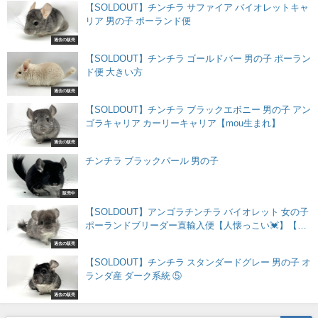
【SOLDOUT】チンチラ サファイア バイオレットキャ
リア 男の子 ポーランド便
過去の販売
【SOLDOUT】チンチラ ゴールドバー 男の子 ポーラン
ド便 大きい方
過去の販売
【SOLDOUT】チンチラ ブラックエボニー 男の子 アン
ゴラキャリア カーリーキャリア【mou生まれ】
過去の販売
チンチラ ブラックパール 男の子
販売中
【SOLDOUT】アンゴラチンチラ バイオレット 女の子
ポーランドブリーダー直輸入便【人懐っこい💓】【カ
イカイ大好き🌟】
過去の販売
【SOLDOUT】チンチラ スタンダードグレー 男の子 オ
ランダ産 ダーク系統 ⑤
過去の販売