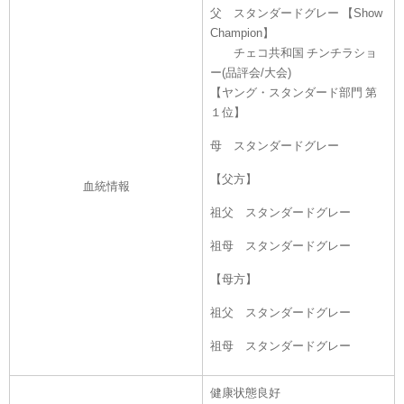
父 スタンダードグレー 【Show
Champion】
チェコ共和国 チンチラショ
ー(品評会/大会)
【ヤング・スタンダード部門 第
１位】
母 スタンダードグレー
【父方】
血統情報
祖父 スタンダードグレー
祖母 スタンダードグレー
【母方】
祖父 スタンダードグレー
祖母 スタンダードグレー
健康状態良好