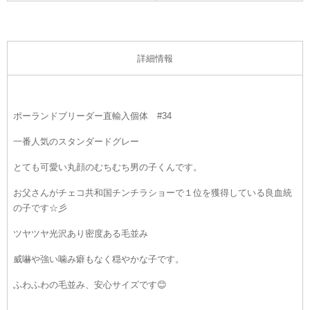
詳細情報
ポーランドブリーダー直輸入個体 #34
一番人気のスタンダードグレー
とても可愛い丸顔のむちむち男の子くんです。
お父さんがチェコ共和国
チンチラショーで１位を獲得している良血統
の子です☆彡
ツヤツヤ光沢あり
密度ある毛並み
威嚇や強い噛み癖もなく穏やかな子です。
ふわふわの毛並み、安心サイズです😊