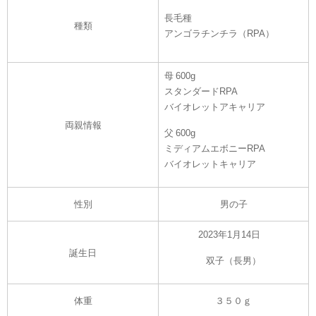
長毛種
種類
アンゴラチンチラ（RPA）
母 600g
スタンダードRPA
バイオレットアキャリア
両親情報
父 600g
ミディアムエボニーRPA
バイオレットキャリア
性別
男の子
2023年1月14日
誕生日
双子（長男）
体重
３５０ｇ