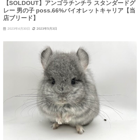
【SOLDOUT】アンゴラチンチラ スタンダードグ
レー 男の子 poss.66%バイオレットキャリア【当
店ブリード】
2023年4月30日
2023年5月3日