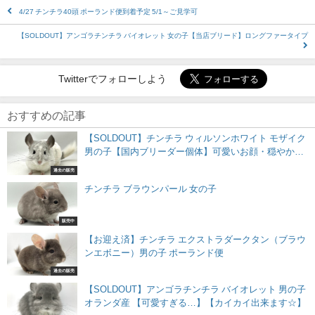
4/27 チンチラ40頭 ポーランド便到着予定 5/1～ご見学可
【SOLDOUT】アンゴラチンチラ バイオレット 女の子【当店ブリード】ロングファータイプ
Twitterでフォローしよう
おすすめの記事
【SOLDOUT】チンチラ ウィルソンホワイト モザイク
男の子【国内ブリーダー個体】可愛いお顔・穏やかな
性格
過去の販売
チンチラ ブラウンパール 女の子
販売中
【お迎え済】チンチラ エクストラダークタン（ブラウ
ンエボニー）男の子 ポーランド便
過去の販売
【SOLDOUT】アンゴラチンチラ バイオレット 男の子
オランダ産 【可愛すぎる…】【カイカイ出来ます☆】