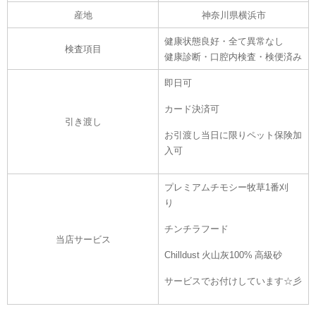
産地
神奈川県横浜市
健康状態良好・全て異常なし
検査項目
健康診断・口腔内検査・検便済み
即日可
カード決済可
引き渡し
お引渡し当日に限りペット保険加
入可
プレミアムチモシー牧草1番刈
り
チンチラフード
当店サービス
Chilldust 火山灰100% 高級砂
サービスでお付けしています☆彡