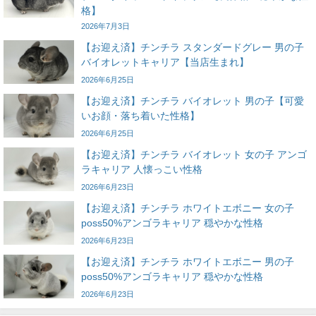
格】
2026年7月3日
【お迎え済】チンチラ スタンダードグレー 男の子
バイオレットキャリア【当店生まれ】
2026年6月25日
【お迎え済】チンチラ バイオレット 男の子【可愛
いお顔・落ち着いた性格】
2026年6月25日
【お迎え済】チンチラ バイオレット 女の子 アンゴ
ラキャリア 人懐っこい性格
2026年6月23日
【お迎え済】チンチラ ホワイトエボニー 女の子
poss50%アンゴラキャリア 穏やかな性格
2026年6月23日
【お迎え済】チンチラ ホワイトエボニー 男の子
poss50%アンゴラキャリア 穏やかな性格
2026年6月23日