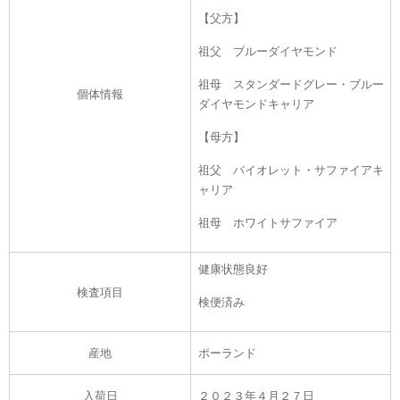
【父方】
祖父 ブルーダイヤモンド
祖母 スタンダードグレー・ブルー
個体情報
ダイヤモンドキャリア
【母方】
祖父 バイオレット・サファイアキ
ャリア
祖母 ホワイトサファイア
健康状態良好
検査項目
検便済み
産地
ポーランド
入荷日
２０２３年４月２７
日