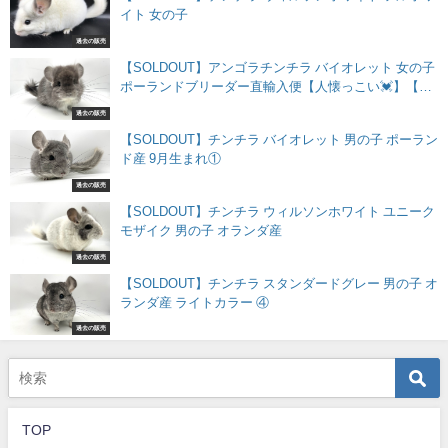
イト 女の子
過去の販売
【SOLDOUT】アンゴラチンチラ バイオレット 女の子
ポーランドブリーダー直輸入便【人懐っこい💓】【カ
イカイ大好き🌟】
過去の販売
【SOLDOUT】チンチラ バイオレット 男の子 ポーラン
ド産 9月生まれ①
過去の販売
【SOLDOUT】チンチラ ウィルソンホワイト ユニーク
モザイク 男の子 オランダ産
過去の販売
【SOLDOUT】チンチラ スタンダードグレー 男の子 オ
ランダ産 ライトカラー ④
過去の販売
TOP