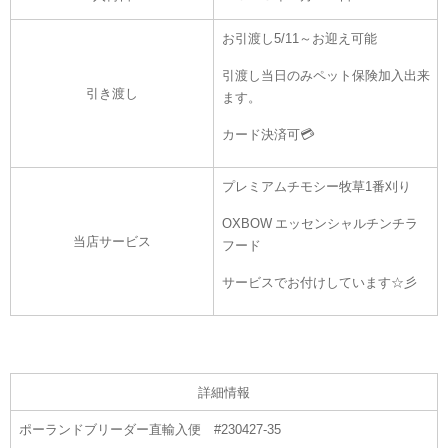
お引渡し5/11～お迎え可能
引渡し当日のみペット保険加入出来
引き渡し
ます。
カード決済可💳
プレミアムチモシー牧草1番刈り
OXBOW エッセンシャルチンチラ
当店サービス
フード
サービスでお付けしています☆彡
詳細情報
ポーランドブリーダー直輸入便 #230427-35