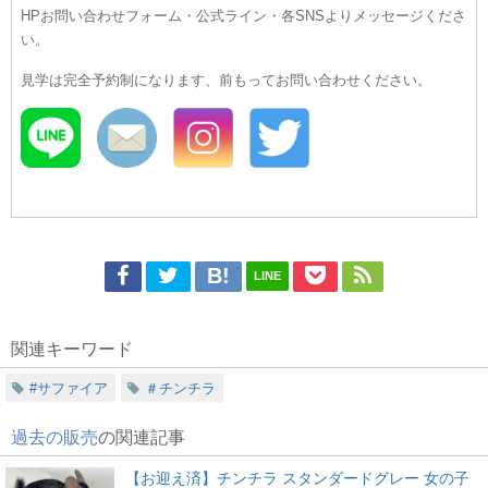
HPお問い合わせフォーム・公式ライン・各SNSよりメッセージくださ
い。
見学は完全予約制になります、前もってお問い合わせください。
LINE
関連キーワード
#サファイア
＃チンチラ
過去の販売
の関連記事
【お迎え済】チンチラ スタンダードグレー 女の子