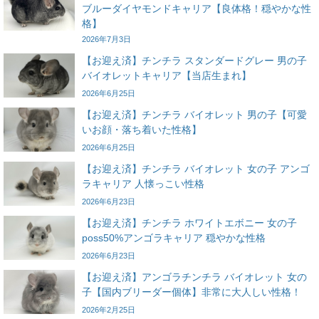
ブルーダイヤモンドキャリア【良体格！穏やかな性
格】
2026年7月3日
【お迎え済】チンチラ スタンダードグレー 男の子
バイオレットキャリア【当店生まれ】
2026年6月25日
【お迎え済】チンチラ バイオレット 男の子【可愛
いお顔・落ち着いた性格】
2026年6月25日
【お迎え済】チンチラ バイオレット 女の子 アンゴ
ラキャリア 人懐っこい性格
2026年6月23日
【お迎え済】チンチラ ホワイトエボニー 女の子
poss50%アンゴラキャリア 穏やかな性格
2026年6月23日
【お迎え済】アンゴラチンチラ バイオレット 女の
子【国内ブリーダー個体】非常に大人しい性格！
2026年2月25日