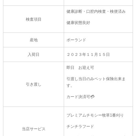
健康診断・口腔内検査・検便済み
検査項目
健康状態良好
産地
ポーランド
入荷日
２０２３年１１月１５
日
即日
お迎え可
引渡し当日のみペット保険出来ま
引き渡し
す。
カード決済可💳
プレミアムチモシー牧草1番刈り
チンチラフード
当店サービス