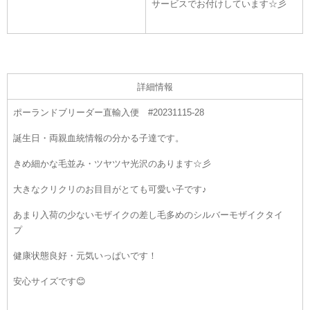
サービスでお付けしています☆彡
詳細情報
ポーランドブリーダー直輸入便 #20231115-28
誕生日・両親血統情報の分かる子達です。
きめ細かな毛並み・ツヤツヤ
光沢のあります☆彡
大きなクリクリのお目目がとても可愛い子です♪
あまり入荷の少ないモザイクの差し毛多めのシルバーモザイクタイ
プ
健康状態良好・元気いっぱいです！
安心サイズです😊