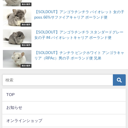
過去の販売
【SOLDOUT】アンゴラチンチラ バイオレット 女の子
poss.66%サファイアキャリア ポーランド便
過去の販売
【SOLDOUT】アンゴラチンチラ スタンダードグレー
女の子 #4 バイオレットキャリア ポーランド便
過去の販売
【SOLDOUT】チンチラ ピンクホワイト アンゴラキャ
リア（RPAc）男の子 ポーランド便 兄弟
過去の販売
TOP
お知らせ
オンラインショップ