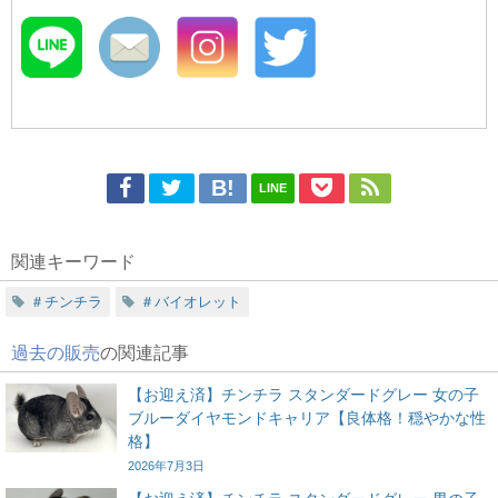
LINE
関連キーワード
＃チンチラ
＃バイオレット
過去の販売
の関連記事
【お迎え済】チンチラ スタンダードグレー 女の子
ブルーダイヤモンドキャリア【良体格！穏やかな性
格】
2026年7月3日