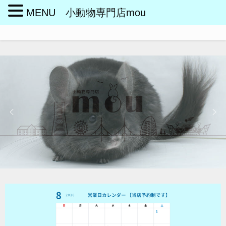
MENU 小動物専門店mou