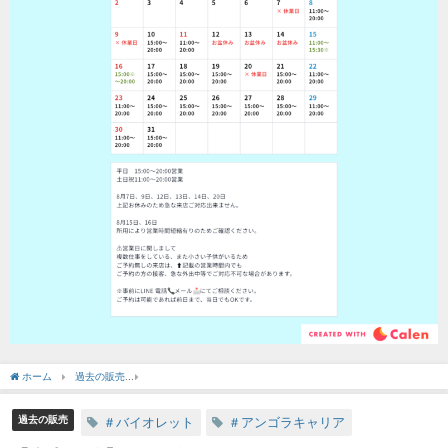
ホーム
過去の販売
【参考個体】アンゴラチンチラ バイオレット 女の子 poss.66%
過去の販売
＃バイオレット
＃アンゴラキャリア