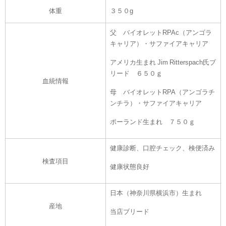
体重
３５０g
父 バイオレットRPAc（アンゴラ
キャリア）・サファイアキャリア
アメリカ
生まれ
Jim Ritterspach氏ブ
リード ６５０ｇ
血統情報
母 バイオレットRPA（アンゴラチ
ンチラ）・サファイアキャリア
ポーランド生まれ ７５０ｇ
健康診断、口腔チェック、検便済み
検査項目
健康状態良好
日本（神奈川県横浜市）生まれ
産地
当店ブリード