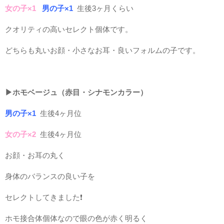
女の子
×1
男の子
×1
生後
3
ヶ月くらい
クオリティの高いセレクト個体です。
どちらも丸いお顔・小さなお耳・良いフォルムの子です。
▶︎ホモ
ベージュ（赤目・シナモンカラー）
男の子
×1
生後4ヶ月位
女の子
×2
生後
4ヶ月位
お顔・お耳の丸く
身体のバランスの良い子を
セレクトしてきました
❗️
ホモ接合体個体なので眼の色が赤く明るく