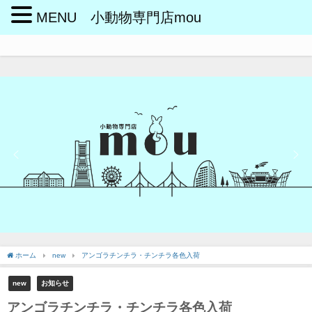
MENU 小動物専門店mou
ホーム
new
アンゴラチンチラ・チンチラ各色入荷
new
お知らせ
アンゴラチンチラ・チンチラ各色入荷