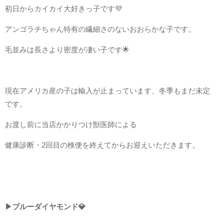
初日からカイカイ大好きっ子です💜
アンゴラチちゃん特有の繊細さのないおおらかな子です。
毛並みは長さより密度が凄い子です🌟
現在アメリカ産の子は輸入が止まっています、冬季もまだ未定
です。
お渡し前に当店かかりつけ獣医師による
健康診断・2回目の検便を終えてからお迎えいただきます。
▶︎ブルーダイヤモンド💎