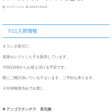
2021年7月14日
2021年7月14日
7/11入荷情報
オランダ産
🇳🇱
直接セレクトした子を販売しています。
7/25(日)頃
からお迎え頂ける予定です。
既にご検討頂いている子もいます、ご予約も承ります。
※
全頭検便済みでお渡し
▶︎
アンゴラチンチラ 長毛種