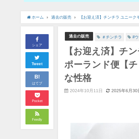
ホーム
過去の販売
【お迎え済】チンチラ ユニークモ
過去の販売
＃チンチラ
#
シェア
【お迎え済】チンチ
ポーランド便【チ
Tweet
な性格
B!
はてブ
2024年10月11日
2025年6月30
Pocket
Feedly