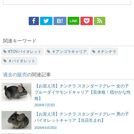
LINE
関連キーワード
#TOVバイオレット
＃アンゴラキャリア
＃チンチラ
＃バイオレット
過去の販売
の関連記事
【お迎え済】チンチラ スタンダードグレー 女の子
ブルーダイヤモンドキャリア【良体格！穏やかな性
格】
2026年7月3日
【お迎え済】チンチラ スタンダードグレー 男の子
バイオレットキャリア【当店生まれ】
2026年6月25日