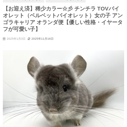
【お迎え済】稀少カラー☆彡 チンチラ TOVバイ
オレット（ベルベットバイオレット）女の子 アン
ゴラキャリア オランダ便【優しい性格・イヤータ
フが可愛い子】
2025年1月3日
2025年11月16日