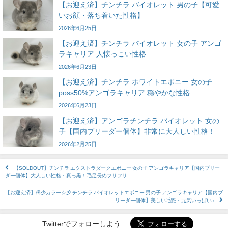
【お迎え済】チンチラ バイオレット 男の子【可愛
いお顔・落ち着いた性格】
2026年6月25日
【お迎え済】チンチラ バイオレット 女の子 アンゴ
ラキャリア 人懐っこい性格
2026年6月23日
【お迎え済】チンチラ ホワイトエボニー 女の子
poss50%アンゴラキャリア 穏やかな性格
2026年6月23日
【お迎え済】アンゴラチンチラ バイオレット 女の
子【国内ブリーダー個体】非常に大人しい性格！
2026年2月25日
【SOLDOUT】チンチラ エクストラダークエボニー 女の子 アンゴラキャリア【国内ブリー
ダー個体】大人しい性格・真っ黒！毛足長めフサフサ
【お迎え済】稀少カラー☆彡 チンチラ バイオレットエボニー 男の子 アンゴラキャリア【国内ブ
リーダー個体】美しい毛艶・元気いっぱい♪
Twitterでフォローしよう