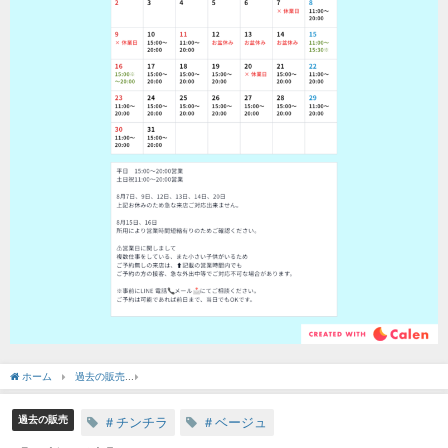
ホーム
過去の販売
【お迎え済】チンチラ ベージュ（シナモンカラー） 女の子 オラ
過去の販売
＃チンチラ
＃ベージュ