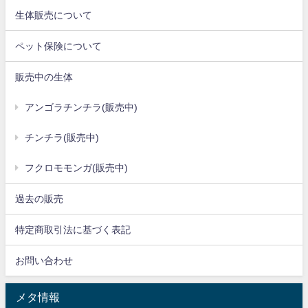
生体販売について
ペット保険について
販売中の生体
アンゴラチンチラ(販売中)
チンチラ(販売中)
フクロモモンガ(販売中)
過去の販売
特定商取引法に基づく表記
お問い合わせ
メタ情報