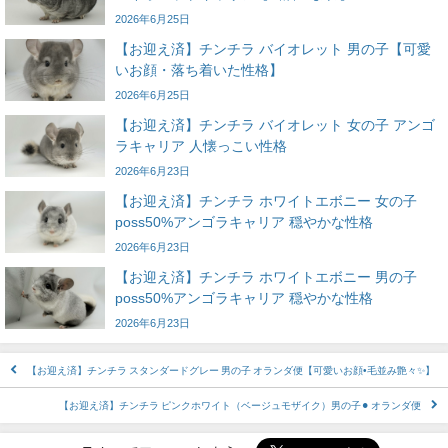
2026年6月25日
【お迎え済】チンチラ バイオレット 男の子【可愛
いお顔・落ち着いた性格】
2026年6月25日
【お迎え済】チンチラ バイオレット 女の子 アンゴ
ラキャリア 人懐っこい性格
2026年6月23日
【お迎え済】チンチラ ホワイトエボニー 女の子
poss50%アンゴラキャリア 穏やかな性格
2026年6月23日
【お迎え済】チンチラ ホワイトエボニー 男の子
poss50%アンゴラキャリア 穏やかな性格
2026年6月23日
【お迎え済】チンチラ スタンダードグレー 男の子 オランダ便【可愛いお顔•毛並み艶々✨】
【お迎え済】チンチラ ピンクホワイト（ベージュモザイク）男の子⚫︎ オランダ便