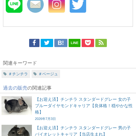
LINE
関連キーワード
＃チンチラ
＃ベージュ
過去の販売
の関連記事
【お迎え済】チンチラ スタンダードグレー 女の子
ブルーダイヤモンドキャリア【良体格！穏やかな性
格】
2026年7月3日
【お迎え済】チンチラ スタンダードグレー 男の子
バイオレットキャリア【当店生まれ】