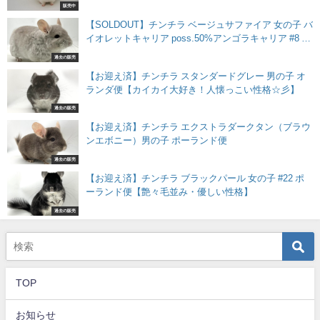
販売中
【SOLDOUT】チンチラ ベージュサファイア 女の子 バ
イオレットキャリア poss.50%アンゴラキャリア #8 ポ
ーランド便【穏やかな性格・良体格】
過去の販売
【お迎え済】チンチラ スタンダードグレー 男の子 オ
ランダ便【カイカイ大好き！人懐っこい性格☆彡】
過去の販売
【お迎え済】チンチラ エクストラダークタン（ブラウ
ンエボニー）男の子 ポーランド便
過去の販売
【お迎え済】チンチラ ブラックパール 女の子 #22 ポ
ーランド便【艶々毛並み・優しい性格】
過去の販売
TOP
お知らせ