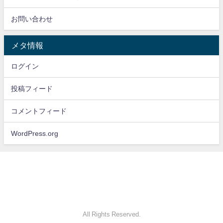
お問い合わせ
メタ情報
ログイン
投稿フィード
コメントフィード
WordPress.org
All Rights Reserved.