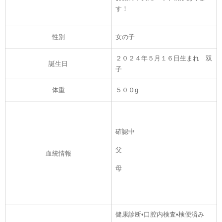
す！
性別
女の子
２０２４年５月１６日生まれ 双
誕生日
子
体重
５００g
確認中
父
血統情報
母
健康診断•口腔内検査•検便済み