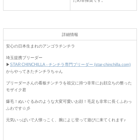
ため非推奨です。
詳細情報
安心の日本生まれのアンゴラチンチラ
埼玉提携ブリーダー
▶
STAR CHINCHILLA - チンチラ専門ブリーダー (star-chinchilla.com)
からやってきたチンチラちゃん
ブリーダーさんの看板チンチラを祖父に持つ非常にお顔立ちの整った
モザイク君
爆毛！ぬいぐるみのような大変可愛いお顔！毛足も非常に長くふわっ
ふわです☆彡
元気いっぱいで人懐っこく、腕によじ登って遊びに来てくれます♪