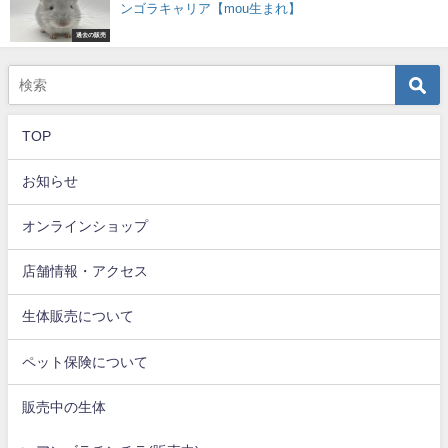
ンゴラキャリア【mou生まれ】
過去の販売
TOP
お知らせ
オンラインショップ
店舗情報・アクセス
生体販売について
ペット保険について
販売中の生体