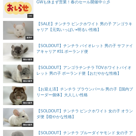
GWも休まず営業！春のセール開催中☆彡
new
【SALE】チンチラ ピンクホワイト 男の子 アンゴラキ
ャリア【元気いっぱい•明るい性格】
販売中
【SOLDOUT】チンチラ バイオレット 男の子 サファイ
アキャリア #31 ポーランド便
過去の販売
【SOLDOUT】アンゴラチンチラ TOVホワイトバイオ
レット 男の子 ポーランド便【おだやかな性格】
過去の販売
【お迎え済】チンチラ ブラウンパール 男の子【国内ブ
リーダー個体】大人しい性格
過去の販売
【SOLDOUT】チンチラ ピンクホワイト 女の子 オラン
ダ便【穏やかな性格】
過去の販売
【SOLDOUT】チンチラ ブルーダイヤモンド 女の子 ア