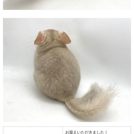
お迎えいただきました！