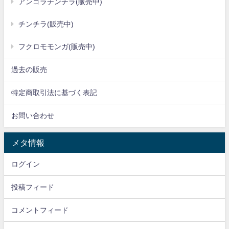
アンゴラチンチラ(販売中)
チンチラ(販売中)
フクロモモンガ(販売中)
過去の販売
特定商取引法に基づく表記
お問い合わせ
メタ情報
ログイン
投稿フィード
コメントフィード