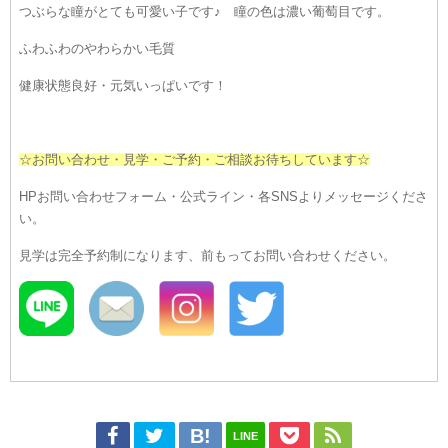
つぶらな瞳がとても可愛い子です♪ 瞳の色は濃い葡萄目です。
ふわふわのやわらかい毛質
健康状態良好・元気いっぱいです！
☆お問い合わせ・見学・ご予約・ご相談お待ちしています☆
HPお問い合わせフォーム・公式ライン・各SNSよりメッセージくださ
い。
見学は完全予約制になります、前もってお問い合わせください。
LINE