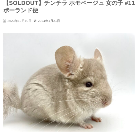
【SOLDOUT】チンチラ ホモベージュ 女の子 #11
ポーランド便
2023年12月10日
2024年1月21日