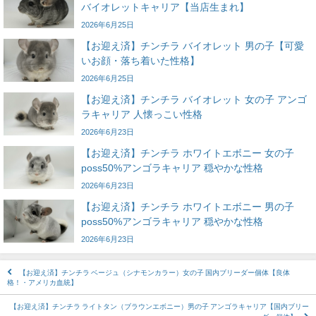
バイオレットキャリア【当店生まれ】
2026年6月25日
【お迎え済】チンチラ バイオレット 男の子【可愛
いお顔・落ち着いた性格】
2026年6月25日
【お迎え済】チンチラ バイオレット 女の子 アンゴ
ラキャリア 人懐っこい性格
2026年6月23日
【お迎え済】チンチラ ホワイトエボニー 女の子
poss50%アンゴラキャリア 穏やかな性格
2026年6月23日
【お迎え済】チンチラ ホワイトエボニー 男の子
poss50%アンゴラキャリア 穏やかな性格
2026年6月23日
【お迎え済】チンチラ ベージュ（シナモンカラー）女の子 国内ブリーダー個体【良体
格！・アメリカ血統】
【お迎え済】チンチラ ライトタン（ブラウンエボニー）男の子 アンゴラキャリア【国内ブリー