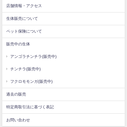
店舗情報・アクセス
生体販売について
ペット保険について
販売中の生体
アンゴラチンチラ(販売中)
チンチラ(販売中)
フクロモモンガ(販売中)
過去の販売
特定商取引法に基づく表記
お問い合わせ