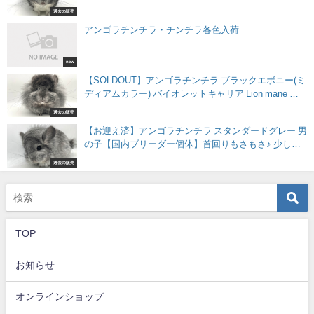
過去の販売
アンゴラチンチラ・チンチラ各色入荷
new
【SOLDOUT】アンゴラチンチラ ブラックエボニー(ミ
ディアムカラー) バイオレットキャリア Lion mane 女
の子 ポーランド産【カイカイ出来ます🌟】
過去の販売
【お迎え済】アンゴラチンチラ スタンダードグレー 男
の子【国内ブリーダー個体】首回りもさもさ♪ 少しカ
イカイ出来ます♪
過去の販売
TOP
お知らせ
オンラインショップ