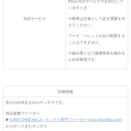
約1か月分サービスでお付けして
います☆彡
当店サービス
※牧草は主食として必ず適量を与
えてください。
フード・ペレットのみで飼育する
ことはできません。
※歯が悪くなり健康寿命を縮める
ため非推奨です。
詳細情報
安心の日本生まれのチンチラです。
埼玉提携ブリーダー
▶
STAR CHINCHILLA - チンチラ専門ブリーダー (star-chinchilla.com)
からやってきたチンチラ