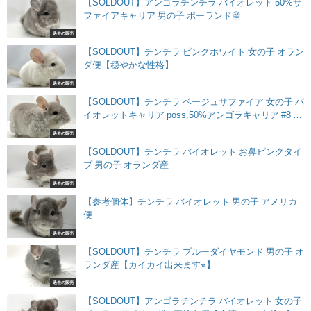
【SOLDOUT】アンゴラチンチラ バイオレット 50%サ
ファイアキャリア 男の子 ポーランド産
過去の販売
【SOLDOUT】チンチラ ピンクホワイト 女の子 オラン
ダ便【穏やかな性格】
過去の販売
【SOLDOUT】チンチラ ベージュサファイア 女の子 バ
イオレットキャリア poss.50%アンゴラキャリア #8 ポ
ーランド便【穏やかな性格・良体格】
過去の販売
【SOLDOUT】チンチラ バイオレット お鼻ピンクタイ
プ 男の子 オランダ産
過去の販売
【参考個体】チンチラ バイオレット 男の子 アメリカ
便
過去の販売
【SOLDOUT】チンチラ ブルーダイヤモンド 男の子 オ
ランダ産【カイカイ出来ます⭐︎】
過去の販売
【SOLDOUT】アンゴラチンチラ バイオレット 女の子