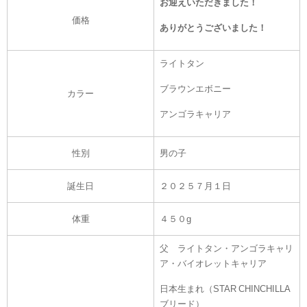
お迎えいただきました！
価格
ありがとうございました！
ライトタン
ブラウンエボニー
カラー
アンゴラキャリア
性別
男の子
誕生日
２０２５７月１日
体重
４５０g
父 ライトタン・アンゴラキャリ
ア・バイオレットキャリア
日本生まれ（STAR CHINCHILLA
ブリード）