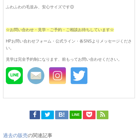
ふわふわの毛並み、安心サイズです😊
☆お問い合わせ・見学・ご予約・ご相談お待ちしています☆
HPお問い合わせフォーム・公式ライン・各SNSよりメッセージくださ
い。
見学は完全予約制になります、前もってお問い合わせください。
LINE
過去の販売
の関連記事