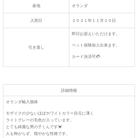
産地
オランダ
入荷日
２０２１年１１月２０日
即日お迎えいただけます。
ペット保険加入出来ます。
引き渡し
カード決済可💳
詳細情報
オランダ輸入個体
モザイクの少ないほぼホワイトカラー目元に薄く
ライトグレーの毛色が入っています。
とても綺麗な男の子くんです💓
人も怖がらず、穏やかな性格です。