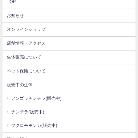
TOP
お知らせ
オンラインショップ
店舗情報・アクセス
生体販売について
ペット保険について
販売中の生体
アンゴラチンチラ(販売中)
チンチラ(販売中)
フクロモモンガ(販売中)