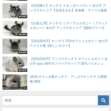
【当店残り】チンチラ スタンダードグレー 女の子 ア
ンゴラキャリア【当店生まれ】良体格・アメリカ血統
過去の販売
【お迎え済】チンチラ ミディアムエボニー（ブラック
エボニー）女の子 アンゴラキャリア【国内ブリーダー
個体】可愛いお顔・ふわふわ毛並み！
過去の販売
【SOLDOUT】チンチラ TOVホワイトエボニー 女の子
アメリカ便【珍しいカラー】
過去の販売
【SOLDOUT】アンゴラチンチラ ホワイトエボニー 女
の子 poss.66%サファイアキャリア 50%バイオレット
キャリア #48 ポーランド便
過去の販売
10/15 オランダ産チンチラ・アンゴラチンチラ 入荷情
報 36頭
new