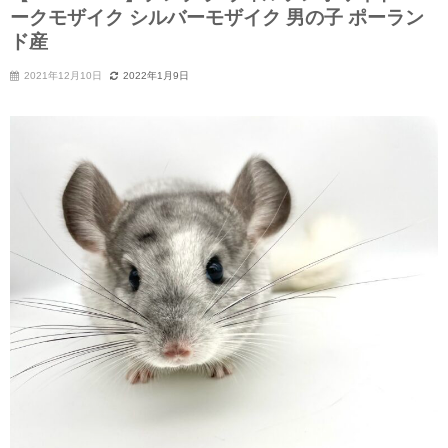
ークモザイク シルバーモザイク 男の子 ポーラン
ド産
2021年12月10日
2022年1月9日