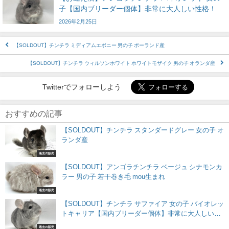
子【国内ブリーダー個体】非常に大人しい性格！
2026年2月25日
【SOLDOUT】チンチラ ミディアムエボニー 男の子 ポーランド産
【SOLDOUT】チンチラ ウィルソンホワイト ホワイトモザイク 男の子 オランダ産
Twitterでフォローしよう
おすすめの記事
【SOLDOUT】チンチラ スタンダードグレー 女の子 オ
ランダ産
過去の販売
【SOLDOUT】アンゴラチンチラ ベージュ シナモンカ
ラー 男の子 若干巻き毛 mou生まれ
過去の販売
【SOLDOUT】チンチラ サファイア 女の子 バイオレッ
トキャリア【国内ブリーダー個体】非常に大人しい性
格・良体格！
過去の販売