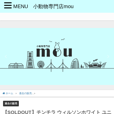
MENU 小動物専門店mou
ホーム
過去の販売
【SOLDOUT】チンチラ ウィルソンホワイト ユニークモザイク 
過去の販売
【SOLDOUT】チンチラ ウィルソンホワイト ユニ