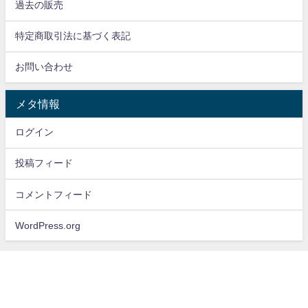
過去の販売
特定商取引法に基づく表記
お問い合わせ
メタ情報
ログイン
投稿フィード
コメントフィード
WordPress.org