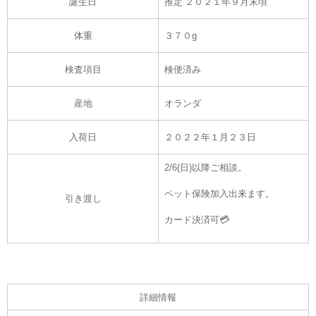
誕生日
推定 ２０２１年９月末頃
体重
３７０g
検査項目
検便済み
産地
オランダ
入荷日
２０２２年１月２３日
2/6(日)以降ご相談。
ペット保険加入出来ます。
引き渡し
カード決済可💳
詳細情報