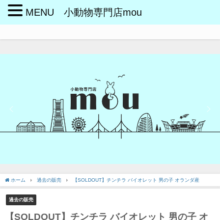
MENU 小動物専門店mou
ホーム
過去の販売
【SOLDOUT】チンチラ バイオレット 男の子 オランダ産
過去の販売
【SOLDOUT】チンチラ バイオレット 男の子 オ