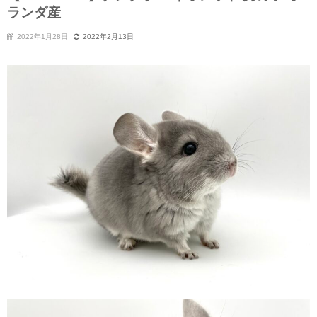
ランダ産
2022年1月28日
2022年2月13日