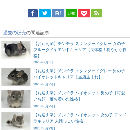
LINE
過去の販売
の関連記事
【お迎え済】チンチラ スタンダードグレー 女の子
ブルーダイヤモンドキャリア【良体格！穏やかな性
格】
2026年7月3日
【お迎え済】チンチラ スタンダードグレー 男の子
バイオレットキャリア【当店生まれ】
2026年6月25日
【お迎え済】チンチラ バイオレット 男の子【可愛
いお顔・落ち着いた性格】
2026年6月25日
【お迎え済】チンチラ バイオレット 女の子 アンゴ
ラキャリア 人懐っこい性格
2026年6月23日