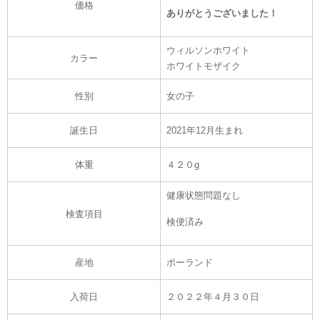
価格
ありがとうございました！
ウィルソンホワイト
カラー
ホワイトモザイク
性別
女の子
誕生日
2021年12月生まれ
体重
４２０g
健康状態問題なし
検査項目
検便済み
産地
ポーランド
入荷日
２０２２年４月３０日