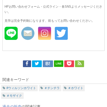
HPお問い合わせフォーム・公式ライン・各SNSよりメッセージくださ
い。
見学は完全予約制になります、前もってお問い合わせください。
LINE
関連キーワード
#ウィルソンホワイト
＃チンチラ
＃ホワイト
＃モザイク
過去の販売
の関連記事