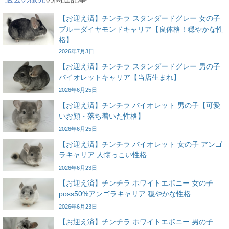
【お迎え済】チンチラ スタンダードグレー 女の子
ブルーダイヤモンドキャリア【良体格！穏やかな性
格】
2026年7月3日
【お迎え済】チンチラ スタンダードグレー 男の子
バイオレットキャリア【当店生まれ】
2026年6月25日
【お迎え済】チンチラ バイオレット 男の子【可愛
いお顔・落ち着いた性格】
2026年6月25日
【お迎え済】チンチラ バイオレット 女の子 アンゴ
ラキャリア 人懐っこい性格
2026年6月23日
【お迎え済】チンチラ ホワイトエボニー 女の子
poss50%アンゴラキャリア 穏やかな性格
2026年6月23日
【お迎え済】チンチラ ホワイトエボニー 男の子