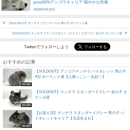
poss50%アンゴラキャリア 穏やかな性格
2026年6月23日
【SOLDOUT】チンチラ ブラックパール 男の子 ポーランド産
【SOLDOUT】チンチラ ブラックエボニー（エクストラダーク）女の子 ポーランド産
Twitterでフォローしよう
おすすめの記事
【SOLDOUT】アンゴラチンチラ バイオレット 男の子
#32 ポーランド便【人懐っこい・丸顔！】
過去の販売
【SOLDOUT】チンチラ スタンダードグレー 女の子 オ
ランダ産
過去の販売
【お迎え済】チンチラ スタンダードグレー 男の子 バ
イオレットキャリア【当店生まれ】
過去の販売