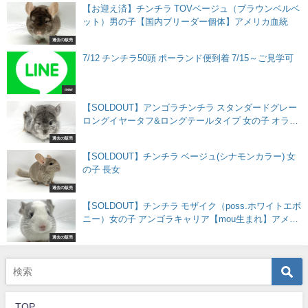
【お迎え済】チンチラ TOVベージュ（ブラウンベルベ
ット）男の子【国内ブリーダー個体】アメリカ血統
過去の販売
7/12 チンチラ50頭 ポーランド便到着 7/15～ご見学可
new
【SOLDOUT】アンゴラチンチラ スタンダードグレー
ロングイヤータフ&ロングテールタイプ 女の子 オラン
ダ産【カイカイ出来ます🌟】
過去の販売
【SOLDOUT】チンチラ ベージュ(シナモンカラー) 女
の子 長女
過去の販売
【SOLDOUT】チンチラ モザイク（poss.ホワイトエボ
ニー）女の子 アンゴラキャリア【mou生まれ】アメリ
カ血統 穏やかな性格・ふわふわ毛並み
過去の販売
TOP