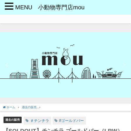
MENU 小動物専門店mou
ホーム
過去の販売
【SOLDOUT】チンチラ ゴールドバー（LRW）女の子 ポーラ
過去の販売
＃チンチラ
#ゴールドバー
【SOLDOUT】チンチラ ゴールドバー（LRW）