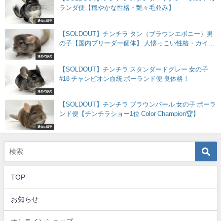
ランダ便【穏やかな性格・艶々毛並み】
過去の販売
【SOLDOUT】チンチラ タン（ブラウンエボニー）男
の子【国内ブリーダー個体】 人懐っこい性格・カイカ
イ大好き
過去の販売
【SOLDOUT】チンチラ スタンダードグレー 女の子
#18 チャンピオン血統 ポーランド便 良体格！
過去の販売
【SOLDOUT】チンチラ ブラウンパール 女の子 ポーラ
ンド便【チンチラショー1位 Color Champion🏆】
過去の販売
TOP
お知らせ