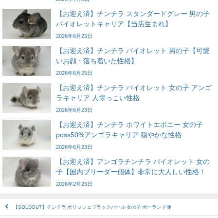
【お迎え済】チンチラ スタンダードグレー 男の子
バイオレットキャリア【当店生まれ】
2026年6月25日
【お迎え済】チンチラ バイオレット 男の子【可愛
いお顔・落ち着いた性格】
2026年6月25日
【お迎え済】チンチラ バイオレット 女の子 アンゴ
ラキャリア 人懐っこい性格
2026年6月23日
【お迎え済】チンチラ ホワイトエボニー 女の子
poss50%アンゴラキャリア 穏やかな性格
2026年6月23日
【お迎え済】アンゴラチンチラ バイオレット 女の
子【国内ブリーダー個体】非常に大人しい性格！
2026年2月25日
【SOLDOUT】チンチラ ポリッシュブラックパール 女の子 ポーランド便