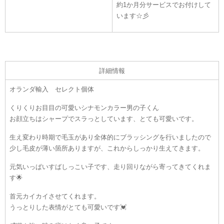
約1か月分サービスでお付けして
います☆彡
詳細情報
オランダ輸入 セレクト個体
くりくりお目目の可愛い
シナモンカラー男
の子くん
お顔立ちはシャープでスラっとしています、とても可愛いです。
生え変わり時期で毛玉があり全体的にブラッシングを行いましたので
少し毛皮が薄い箇所ありますが、これからしっかり生えてきます。
元気いっぱいすばしっこい子です、走り回りながら寄ってきてくれま
す🌟
首元カイカイさせてくれます。
うっとりした表情がとても可愛いです💓