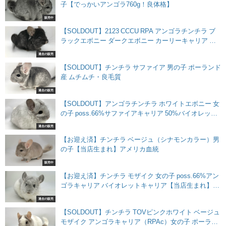
子【でっかいアンゴラ760g！良体格】
販売中
【SOLDOUT】2123 CCCU RPA アンゴラチンチラ ブ
ラックエボニー ダークエボニー カーリーキャリア 男
の子【大人しく抱っこ&カイカイ出来ます⭐︎】
過去の販売
【SOLDOUT】チンチラ サファイア 男の子 ポーランド
産 ムチムチ・良毛質
過去の販売
【SOLDOUT】アンゴラチンチラ ホワイトエボニー 女
の子 poss.66%サファイアキャリア 50%バイオレット
キャリア #48 ポーランド便
過去の販売
【お迎え済】チンチラ ベージュ（シナモンカラー）男
の子【当店生まれ】アメリカ血統
販売中
【お迎え済】チンチラ モザイク 女の子 poss.66%アン
ゴラキャリア バイオレットキャリア【当店生まれ】良
体格！・アメリカ血統
過去の販売
【SOLDOUT】チンチラ TOVピンクホワイト ベージュ
モザイク アンゴラキャリア（RPAc）女の子 ポーラン