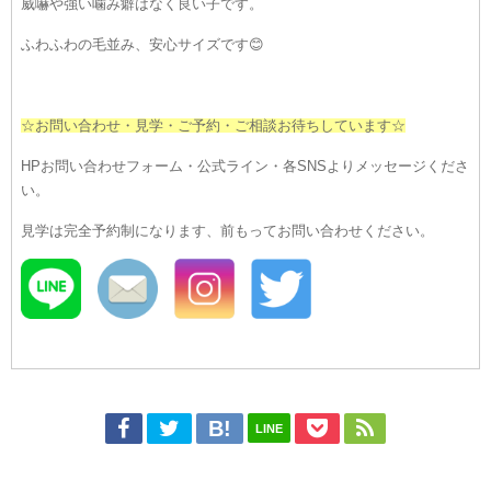
威嚇や強い噛み癖はなく良い子です。
ふわふわの毛並み、安心サイズです😊
☆お問い合わせ・見学・ご予約・ご相談お待ちしています☆
HPお問い合わせフォーム・公式ライン・各SNSよりメッセージくださ
い。
見学は完全予約制になります、前もってお問い合わせください。
LINE