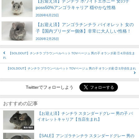
【お迎え済】チンチラ ホワイトエボニー 女の子
poss50%アンゴラキャリア 穏やかな性格
2026年6月23日
【お迎え済】アンゴラチンチラ バイオレット 女の
子【国内ブリーダー個体】非常に大人しい性格！
2026年2月25日
【SOLDOUT】チンチラ ブラウンベルベット TOVベージュ 男の子 オランダ産 ① 4月頃生ま
れ
【SOLDOUT】チンチラ ブラウンベルベット TOVベージュ 男の子 オランダ産 ② 3月頃生まれ
Twitterでフォローしよう
おすすめの記事
【お迎え済】チンチラ スタンダードグレー 男の子 バ
イオレットキャリア【当店生まれ】
過去の販売
【SALE】アンゴラチンチラ スタンダードグレー 男の