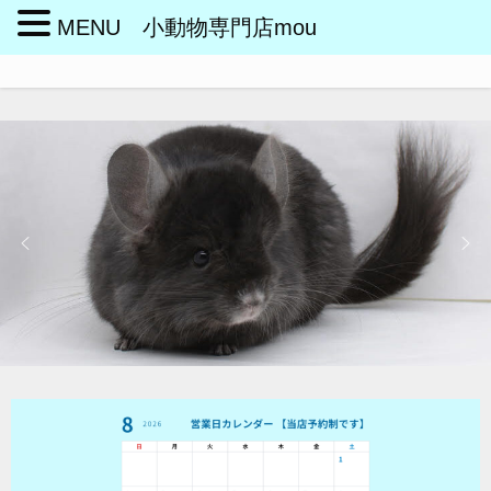
MENU 小動物専門店mou