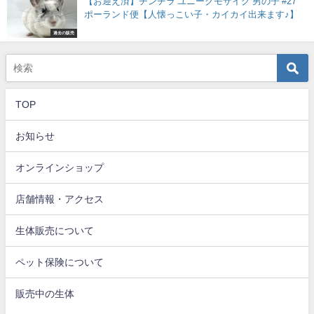
【お迎え済】チンチラ ユニークモザイク 男の子 #27
ポーランド便【人懐っこい子・カイカイ出来ます♪】
過去の販売
TOP
お知らせ
オンラインショップ
店舗情報・アクセス
生体販売について
ペット保険について
販売中の生体