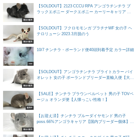
【SOLDOUT】2123 CCCU RPA アンゴラチンチラ ブ
ラックエボニー ダークエボニー カーリーキャリア 男
の子【大人しく抱っこ&カイカイ出来ます⭐︎】
過去の販売
【SOLDOUT】フクロモモンガ プラチナWF 女の子 ヘ
テロリューシ 2023.3月脱のう
過去の販売
10/7 チンチラ・ポーランド便40頭到着予定 カラー詳細
new
【SOLDOUT】アンゴラチンチラ ブライトカラー バイ
オレット 女の子 ポーランドブリーダー直輸入便【大き
い子】【カイカイ出来ます🌟】
過去の販売
【SALE】チンチラ ブラウンベルベット 男の子 TOVベ
ージュ オランダ便【人懐っこい性格！】
販売中
【お迎え済】チンチラ ブルーダイヤモンド 男の子
poss.66%アンゴラキャリア【国内ブリーダー個体】ふ
わふわ毛足長め・大人しい性格
過去の販売