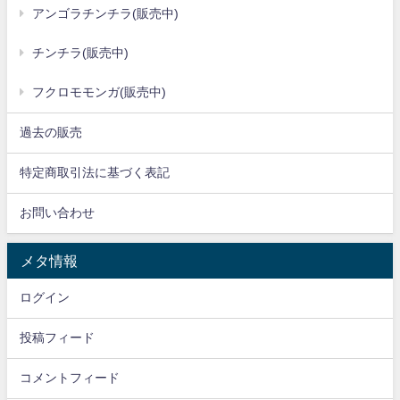
アンゴラチンチラ(販売中)
チンチラ(販売中)
フクロモモンガ(販売中)
過去の販売
特定商取引法に基づく表記
お問い合わせ
メタ情報
ログイン
投稿フィード
コメントフィード