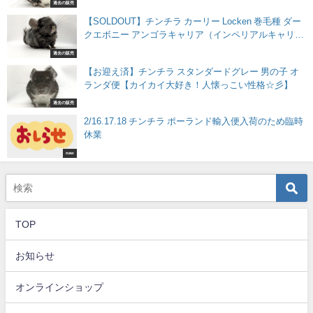
過去の販売
【SOLDOUT】チンチラ カーリー Locken 巻毛種 ダー
クエボニー アンゴラキャリア（インペリアルキャリ
ア）男の子 アメリカ産
過去の販売
【お迎え済】チンチラ スタンダードグレー 男の子 オ
ランダ便【カイカイ大好き！人懐っこい性格☆彡】
過去の販売
2/16.17.18 チンチラ ポーランド輸入便入荷のため臨時
休業
new
TOP
お知らせ
オンラインショップ