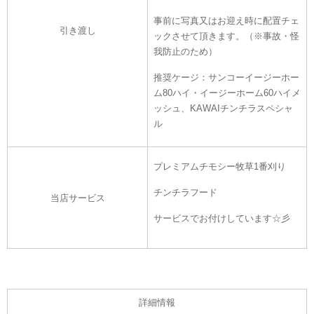
事前に写真又はお迎え時に
配置チェ
引き渡し
ックさせて頂きます。（※事故・怪
我防止のため）
推奨ケージ：サンコーイージーホー
ム80ハイ・イージーホーム60ハイメ
ッシュ、KAWAIチンチラスペシャ
ル
プレミアムチモシー牧草1番刈り
チンチラフード
当店サービス
サービスでお付けしています☆彡
詳細情報