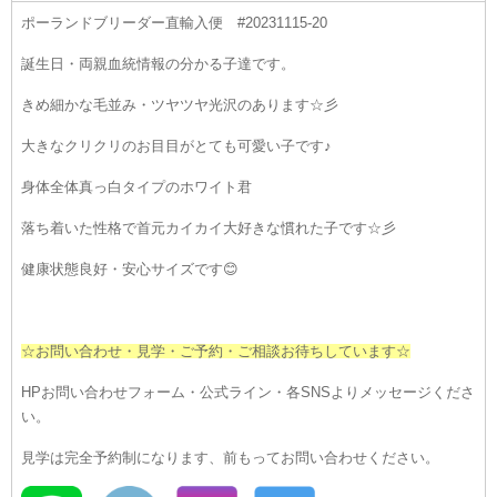
ポーランドブリーダー直輸入便 #20231115-20
誕生日・両親血統情報の分かる子達です。
きめ細かな毛並み・ツヤツヤ
光沢のあります☆彡
大きなクリクリのお目目がとても可愛い子です♪
身体全体真っ白タイプのホワイト君
落ち着いた性格で首元カイカイ大好きな慣れた子です☆彡
健康状態良好・
安心サイズです😊
☆お問い合わせ・見学・ご予約・ご相談お待ちしています☆
HPお問い合わせフォーム・公式ライン・各SNSよりメッセージくださ
い。
見学は完全予約制になります、前もってお問い合わせください。