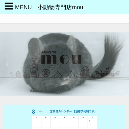
MENU 小動物専門店mou