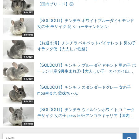
【国内ブリード】②
過去の販売
【SOLDOUT】チンチラ ホワイトブルーダイヤモンド
女の子 モザイク 兄:ショーチャンピオン
過去の販売
【お迎え済】チンチラ ベルベットバイオレット 男の子
オランダ便【大人しい性格】
過去の販売
【SOLDOUT】チンチラ ブルーダイヤモンド 男の子 ポ
ーランド産 9月生まれ①【大人しい子・カイカイ出来
ます🌟】
過去の販売
【SOLDOUT】チンチラ スタンダードグレー 女の子
mou生まれ ②妹ちゃん
過去の販売
【SOLDOUT】チンチラ ウィルソンホワイト ユニーク
モザイク 女の子 poss.50%アンゴラキャリア【国内ブ
リーダー個体】丸顔・可愛い柄♪
過去の販売