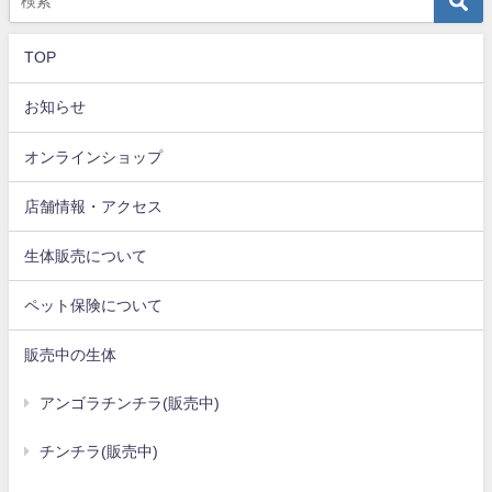
TOP
お知らせ
オンラインショップ
店舗情報・アクセス
生体販売について
ペット保険について
販売中の生体
アンゴラチンチラ(販売中)
チンチラ(販売中)