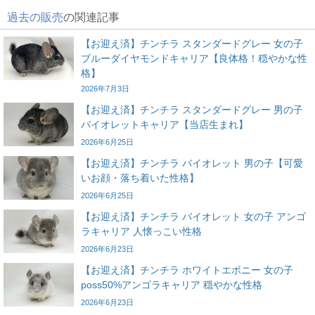
過去の販売
の関連記事
【お迎え済】チンチラ スタンダードグレー 女の子
ブルーダイヤモンドキャリア【良体格！穏やかな性
格】
2026年7月3日
【お迎え済】チンチラ スタンダードグレー 男の子
バイオレットキャリア【当店生まれ】
2026年6月25日
【お迎え済】チンチラ バイオレット 男の子【可愛
いお顔・落ち着いた性格】
2026年6月25日
【お迎え済】チンチラ バイオレット 女の子 アンゴ
ラキャリア 人懐っこい性格
2026年6月23日
【お迎え済】チンチラ ホワイトエボニー 女の子
poss50%アンゴラキャリア 穏やかな性格
2026年6月23日