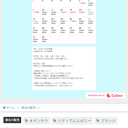
ホーム
過去の販売
【SOLDOUT】チンチラ ブラックエボニー（ミディアムエボニー
過去の販売
＃チンチラ
ミディアムエボニー
ブラック