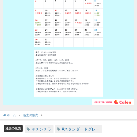
ホーム
過去の販売
【SOLDOUT】チンチラ スタンダードグレー 男の子 オランダ
過去の販売
＃チンチラ
#スタンダードグレー