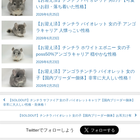
いお顔・落ち着いた性格】
2026年6月25日
【お迎え済】チンチラ バイオレット 女の子 アンゴ
ラキャリア 人懐っこい性格
2026年6月23日
【お迎え済】チンチラ ホワイトエボニー 女の子
poss50%アンゴラキャリア 穏やかな性格
2026年6月23日
【お迎え済】アンゴラチンチラ バイオレット 女の
子【国内ブリーダー個体】非常に大人しい性格！
2026年2月25日
【SOLDOUT】チンチラ サファイア 女の子 バイオレットキャリア【国内ブリーダー個体】
非常に大人しい性格・良体格！
【SOLDOUT】チンチラ バイオレット 女の子【国内ブリーダー個体】お耳欠け有
Twitterでフォローしよう