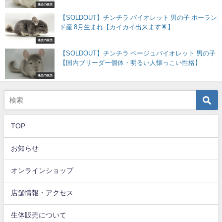
き】
過去の販売
【SOLDOUT】チンチラ バイオレット 男の子 ポーラン
ド産 8月生まれ【カイカイ出来ます🌟】
過去の販売
【SOLDOUT】チンチラ ベージュバイオレット 男の子
【国内ブリーダー個体・明るい人懐っこい性格】
過去の販売
TOP
お知らせ
オンラインショップ
店舗情報・アクセス
生体販売について