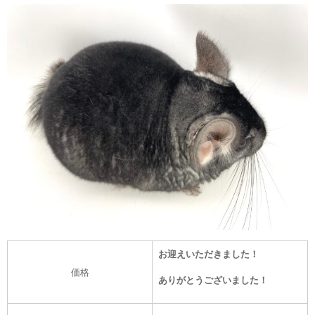
お迎えいただきました！
価格
ありがとうございました！