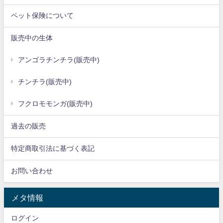
ペット保険について
販売中の生体
アンゴラチンチラ(販売中)
チンチラ(販売中)
フクロモモンガ(販売中)
過去の販売
特定商取引法に基づく表記
お問い合わせ
メタ情報
ログイン