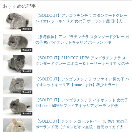
おすすめの記事
【SOLDOUT】アンゴラチンチラ スタンダードグレー
バイオレットキャリア 女の子 ポーランド産 ③【人懐
っこい子・カイカイ大好き🌟】
過去の販売
【参考個体】アンゴラチンチラ スタンダードグレー 男
の子 #5 バイオレットキャリア ポーランド便
過去の販売
【SOLDOUT】2119 CCCU RPA アンゴラチンチラ ス
タンダードグレー エボニー＆カーリーキャリア 女の子
過去の販売
【SOLDOUT】アンゴラチンチラ サファイア 男の子 バ
イオレットキャリア【mou生まれ】稀少カラー✨
過去の販売
【SOLDOUT】アンゴラチンチラ バイオレット 女の子
#31 poss.50%サファイアキャリア ポーランド便
過去の販売
【SOLDOUT】チンチラ ゴールドバー（LRW）女の子
ポーランド便【チャンピオン血統・首元カイカイ大好