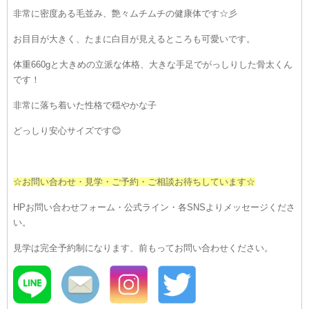
非常に密度ある毛並み、艶々ムチムチの健康体です☆彡
お目目が大きく、たまに白目が見えるところも可愛いです。
体重660gと大きめの立派な体格、大きな手足でがっしりした骨太くん
です！
非常に落ち着いた性格で穏やかな子
どっしり安心サイズです😊
☆お問い合わせ・見学・ご予約・ご相談お待ちしています☆
HPお問い合わせフォーム・公式ライン・各SNSよりメッセージくださ
い。
見学は完全予約制になります、前もってお問い合わせください。