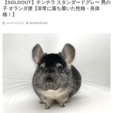
【SOLDOUT】チンチラ スタンダードグレー 男の
子 オランダ便【非常に落ち着いた性格・良体
格！】
2024年3月26日
2024年6月18日