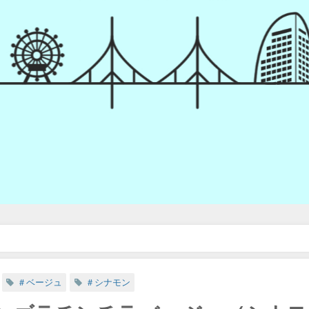
ラ ベージュ（シナモンカラー）男の子 オランダ便【穏やかな優しい性格•カイ
＃ベージュ
＃シナモン