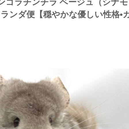
アンゴラチンチラ ベージュ（シナ
オランダ便【穏やかな優しい性格•
】