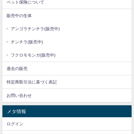
ペット保険について
販売中の生体
アンゴラチンチラ(販売中)
チンチラ(販売中)
フクロモモンガ(販売中)
過去の販売
特定商取引法に基づく表記
お問い合わせ
メタ情報
ログイン