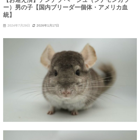
ー）男の子【国内ブリーダー個体・アメリカ血
統】
2024年7月29日
2026年1月17日