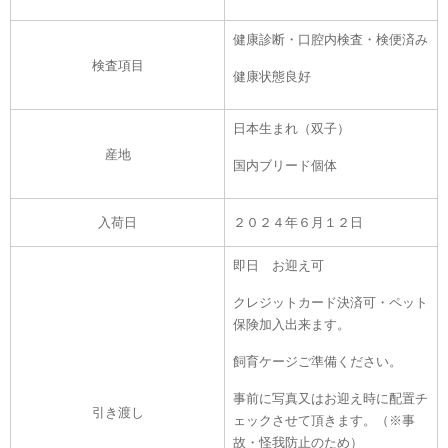
健康診断・口腔内検査・検便済み
検査項目
健康状態良好
日本生まれ（双子）
産地
国内ブリード個体
入荷日
２０２４年６月１２日
即日 お迎え可
クレジットカード決済可・
ペット
保険加入出来ます。
飼育ケージご準備ください。
事前に写真又はお迎え時に
配置チ
引き渡し
ェックさせて頂きます。（※事
故・怪我防止のため）