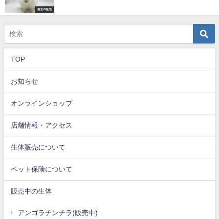
格・カイカイ大好き！
過去の販売
TOP
お知らせ
オンラインショップ
店舗情報・アクセス
生体販売について
ペット保険について
販売中の生体
アンゴラチンチラ(販売中)