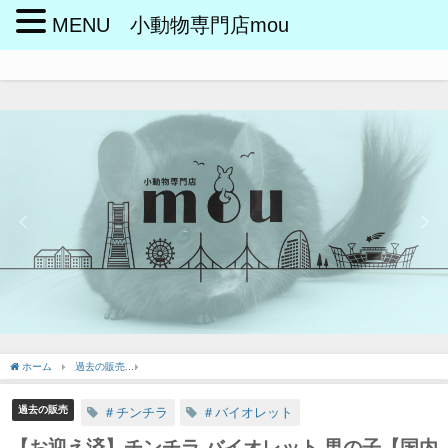
MENU 小動物専門店mou
ホーム
過去の販売
【お迎え済】チンチラ バイオレット 男の子【国内ブリーダー個体
過去の販売
＃チンチラ
＃バイオレット
【お迎え済】チンチラ バイオレット 男の子【国内