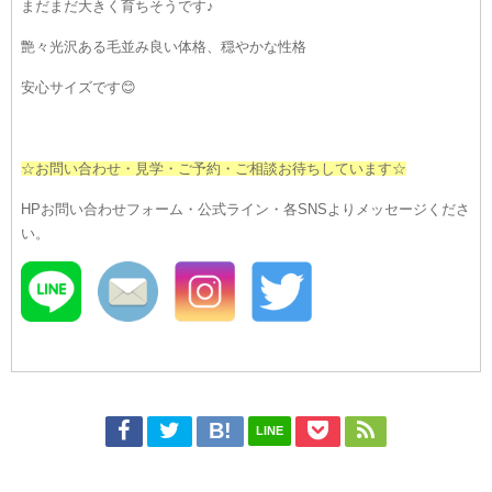
まだまだ大きく育ちそうです♪
艶々光沢ある毛並み良い体格、
穏やかな性格
安心サイズです😊
☆お問い合わせ・見学・ご予約・ご相談お待ちしています☆
HPお問い合わせフォーム・公式ライン・各SNSよりメッセージくださ
い。
LINE