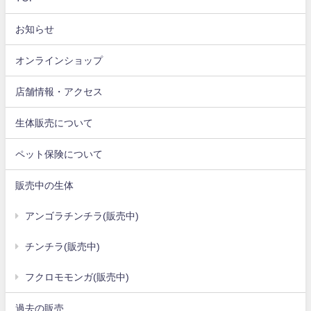
お知らせ
オンラインショップ
店舗情報・アクセス
生体販売について
ペット保険について
販売中の生体
アンゴラチンチラ(販売中)
チンチラ(販売中)
フクロモモンガ(販売中)
過去の販売