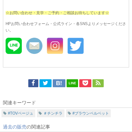
☆お問い合わせ・見学・ご予約・ご相談お待ちしています☆
HPお問い合わせフォーム・公式ライン・各SNSよりメッセージくださ
い。
LINE
関連キーワード
#TOVベージュ
＃チンチラ
#ブラウンベルベット
過去の販売
の関連記事