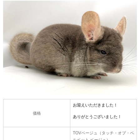
お迎えいただきました！
価格
ありがとうございました！
TOVベージュ（タッチ・オブ・ベ
ルベット ベージュ）