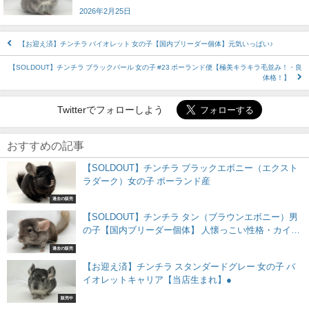
2026年2月25日
【お迎え済】チンチラ バイオレット 女の子【国内ブリーダー個体】元気いっぱい♪
【SOLDOUT】チンチラ ブラックパール 女の子 #23 ポーランド便【極美キラキラ毛並み！・良
体格！】
Twitterでフォローしよう
おすすめの記事
【SOLDOUT】チンチラ ブラックエボニー（エクスト
ラダーク）女の子 ポーランド産
過去の販売
【SOLDOUT】チンチラ タン（ブラウンエボニー）男
の子【国内ブリーダー個体】 人懐っこい性格・カイカ
イ大好き
過去の販売
【お迎え済】チンチラ スタンダードグレー 女の子 バ
イオレットキャリア【当店生まれ】●
販売中