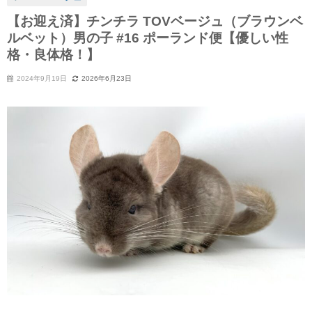
【お迎え済】チンチラ TOVベージュ（ブラウンベ
ルベット）男の子 #16 ポーランド便【優しい性
格・良体格！】
2024年9月19日
2026年6月23日